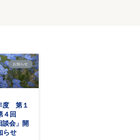
お知らせ
年度 第１
ら第４回
相談会」開
知らせ