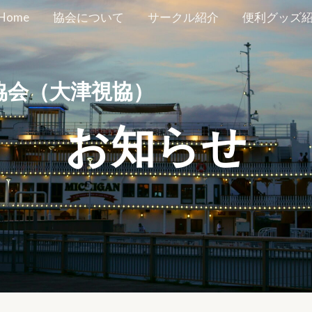
Home
協会について
サークル紹介
便利グッズ
協会（大津視協）
お知らせ