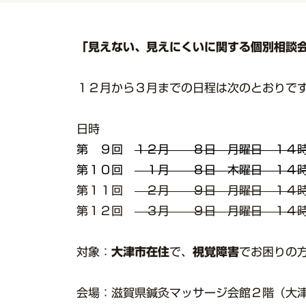
「見えない、見えにくいに関する個別相談
１２月から３月までの日程は次のとおりで
日時
第 ９回
１２月 ８
日 月曜日 １４
第１０回
１月 ８日 木曜日 １４
第１１回
２月 ９日 月曜日 １４
第１２回
３月 ９日 月曜日 １４
対象：
大津市在住
で、
視覚障害
でお困りの
会場：滋賀県鍼灸マッサージ会館２階（大